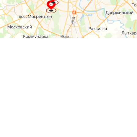
О компании
Контакты
Отзывы
Прайс на услуги
Наверх
Карта сайта
Москва,
Ремонт шкода
Севастопольский
Пр-т 95а стр 2
Ремонт Ауди