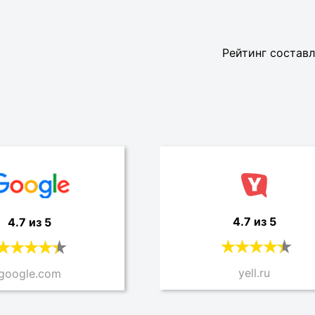
Рейтинг составл
4.7 из 5
4.7 из 5
yell.ru
google.com