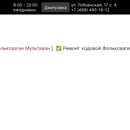
8:00 - 22:00
ул. Лобненская, 17 с. 4
Дмитровка
ежедневно
+7 (499) 495-16-12
ольксваген Мультивэн
|
✅ Ремонт ходовой Фольксваге