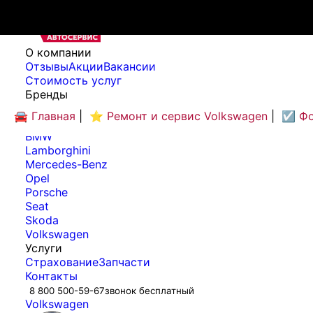
O компании
Отзывы
Акции
Вакансии
Cтоимость услуг
Бренды
Audi
🚘 Главная
|
⭐ Ремонт и сервис Volkswagen
|
☑️ Ф
Bentley
BMW
Lamborghini
Mercedes-Benz
Opel
Porsche
Seat
Skoda
Volkswagen
Услуги
Страхование
Запчасти
Контакты
8 800 500-59-67
звонок бесплатный
Volkswagen