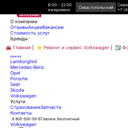
8:00 - 22:00
Севас
Севастопольский
ежедневно
+7 (4
O компании
Отзывы
Акции
Вакансии
Cтоимость услуг
Бренды
Audi
🚘 Главная
|
⭐ Ремонт и сервис Volkswagen
|
☑️ Фо
Bentley
BMW
Lamborghini
Mercedes-Benz
Opel
Porsche
Seat
Skoda
Volkswagen
Услуги
Страхование
Запчасти
Контакты
8 800 500-59-67
звонок бесплатный
Volkswagen