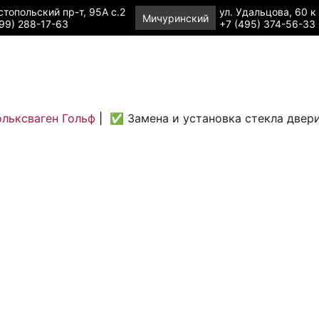
топольский пр-т, 95А с.2
ул. Удальцова, 60 к
Мичуринский
99) 288-17-63
+7 (495) 374-56-33
льксваген Гольф
|
✅ Замена и установка стекла двер