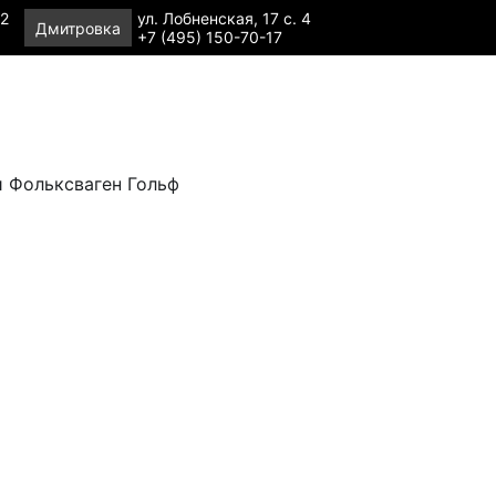
 2
ул. Лобненская, 17 с. 4
Дмитровка
+7 (495) 150-70-17
и Фольксваген Гольф