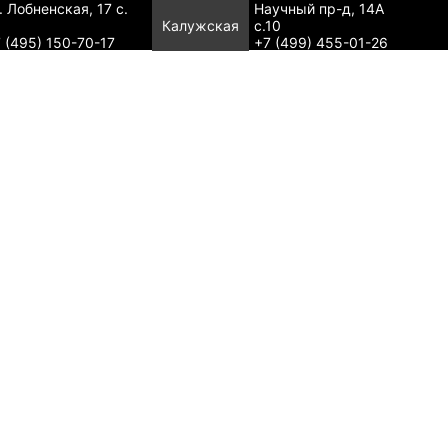
. Лобненская, 17 с.
Научный пр-д, 14А
Калужская
с.10
 (495) 150-70-17
+7 (499) 455-01-26