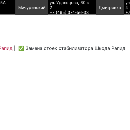
95А
ул. Удальцова, 60 к
ул
Мичуринский
2
Дмитровка
4
+7 (495) 374-56-33
+7
Рапид
|
✅ Замена стоек стабилизатора Шкода Рапид