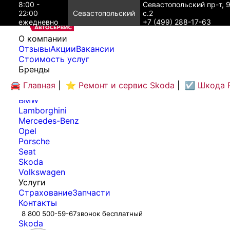
8:00 -
Севастопольский пр-т, 
22:00
Севастопольский
с.2
ежедневно
+7 (499) 288-17-63
O компании
Отзывы
Акции
Вакансии
Cтоимость услуг
Бренды
Audi
🚘 Главная
|
⭐ Ремонт и сервис Skoda
|
☑️ Шкода 
Bentley
BMW
Lamborghini
Mercedes-Benz
Opel
Porsche
Seat
Skoda
Volkswagen
Услуги
Страхование
Запчасти
Контакты
8 800 500-59-67
звонок бесплатный
Skoda