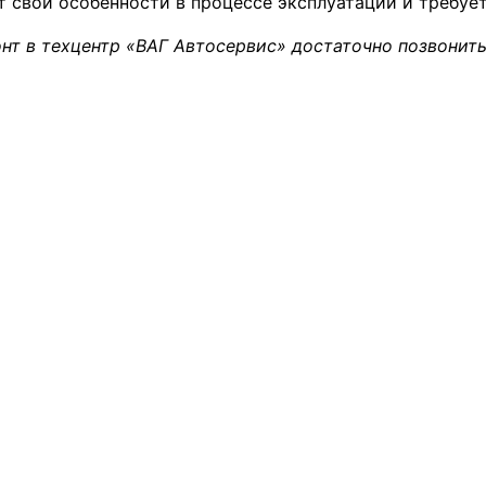
 свои особенности в процессе эксплуатации и требуе
нт в техцентр «ВАГ Автосервис» достаточно позвонить