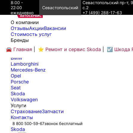
8:00 -
Севастопольский пр-т, 
22:00
Севастопольский
с.2
ежедневно
+7 (499) 288-17-63
O компании
Отзывы
Акции
Вакансии
Cтоимость услуг
Бренды
Audi
🚘 Главная
|
⭐ Ремонт и сервис Skoda
|
☑️ Шкода 
Bentley
BMW
Lamborghini
Mercedes-Benz
Opel
Porsche
Seat
Skoda
Volkswagen
Услуги
Страхование
Запчасти
Контакты
8 800 500-59-67
звонок бесплатный
Skoda