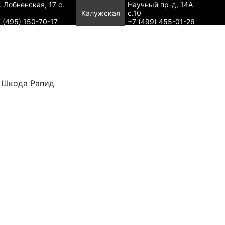
. Лобненская, 17 с.
Научный пр-д, 14А
Калужская
с.10
 (495) 150-70-17
+7 (499) 455-01-26
 Шкода Рапид