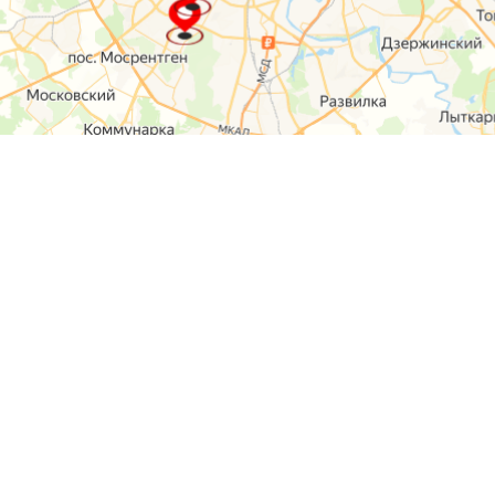
О компании
Контакты
Отзывы
Прайс на услуги
Наверх
Карта сайта
Москва,
Ремонт шкода
Севастопольский
Пр-т 95а стр 2
Ремонт Ауди