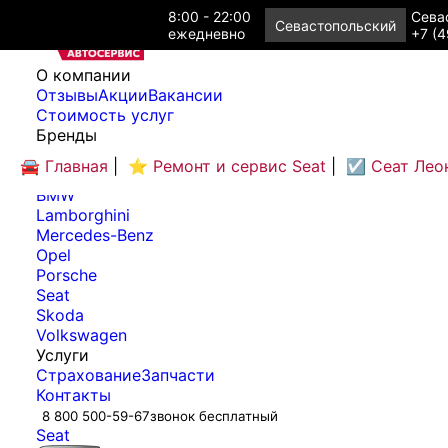
8:00 - 22:00
Севас
Севастопольский
ежедневно
+7 (4
O компании
Отзывы
Акции
Вакансии
Cтоимость услуг
Бренды
Audi
🚘 Главная
|
⭐ Ремонт и сервис Seat
|
☑️ Сеат Лео
Bentley
BMW
Lamborghini
Mercedes-Benz
Opel
Porsche
Seat
Skoda
Volkswagen
Услуги
Страхование
Запчасти
Контакты
8 800 500-59-67
звонок бесплатный
Seat