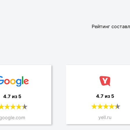
Рейтинг составл
4.7 из 5
4.7 из 5
yell.ru
google.com