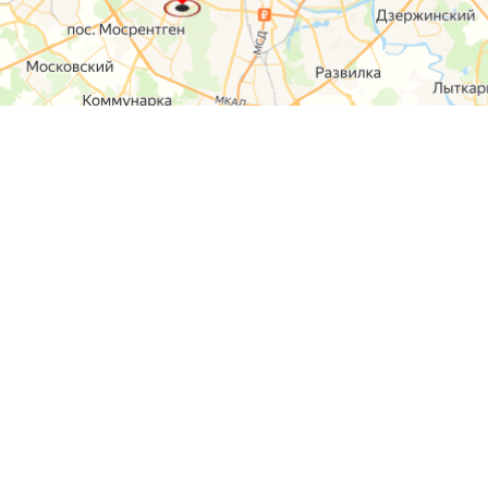
О компании
Контакты
Отзывы
Прайс на услуги
Наверх
Карта сайта
Москва,
Ремонт шкода
Севастопольский
Пр-т 95а стр 2
Ремонт Ауди
Удальцова, 60
Ремонт