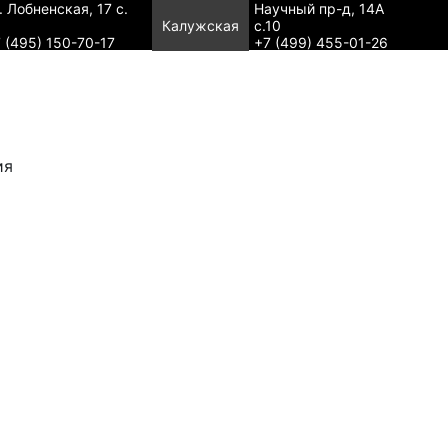
. Лобненская, 17 с.
Научный пр-д, 14А
Калужская
с.10
 (495) 150-70-17
+7 (499) 455-01-26
ия