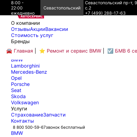
8:00 -
Севастопольский пр-т, 
22:00
Севастопольский
с.2
ежедневно
+7 (499) 288-17-63
O компании
Отзывы
Акции
Вакансии
Cтоимость услуг
Бренды
Audi
🚘 Главная
|
⭐ Ремонт и сервис BMW
|
☑️ БМВ 6 с
Bentley
BMW
Lamborghini
Mercedes-Benz
Opel
Porsche
Seat
Skoda
Volkswagen
Услуги
Страхование
Запчасти
Контакты
8 800 500-59-67
звонок бесплатный
BMW