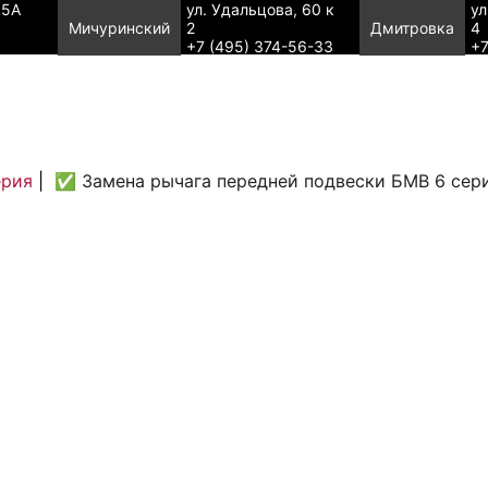
95А
ул. Удальцова, 60 к
ул
Мичуринский
2
Дмитровка
4
+7 (495) 374-56-33
+7
ерия
|
✅ Замена рычага передней подвески БМВ 6 сер