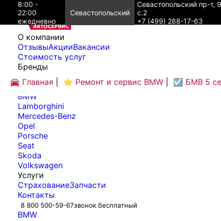
8:00 -
Севастопольский пр-т, 
22:00
Севастопольский
с.2
ежедневно
+7 (499) 288-17-63
O компании
Отзывы
Акции
Вакансии
Cтоимость услуг
Бренды
Audi
🚘 Главная
|
⭐ Ремонт и сервис BMW
|
☑️ БМВ 5 с
Bentley
BMW
Lamborghini
Mercedes-Benz
Opel
Porsche
Seat
Skoda
Volkswagen
Услуги
Страхование
Запчасти
Контакты
8 800 500-59-67
звонок бесплатный
BMW