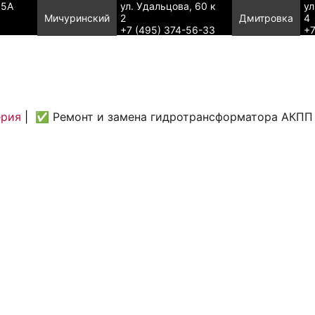
95А
ул. Удальцова, 60 к
ул
Мичуринский
2
Дмитровка
4
+7 (495) 374-56-33
+7
ерия
|
✅ Ремонт и замена гидротрансформатора АКПП