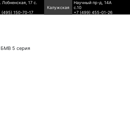
. Лобненская, 17 с.
Научный пр-д, 14А
Калужская
с.10
 (495) 150-70-17
+7 (499) 455-01-26
 БМВ 5 серия