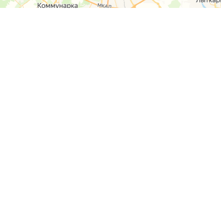
О компании
Контакты
Отзывы
Прайс на услуги
Наверх
Карта сайта
Москва,
Ремонт шкода
Севастопольский
Пр-т 95а стр 2
Ремонт Ауди
Удальцова, 60
Ремонт
корп.2
Фольксваген
ул. Лобненская
д.17 стр.4