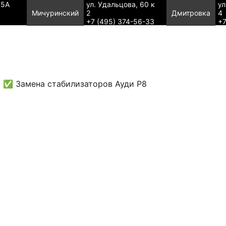
95А
ул. Удальцова, 60 к
ул
Мичуринский
2
Дмитровка
4
+7 (495) 374-56-33
+7
✅ Замена стабилизаторов Ауди Р8