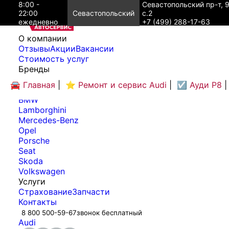
8:00 -
Севастопольский пр-т, 
22:00
Севастопольский
с.2
ежедневно
+7 (499) 288-17-63
O компании
Отзывы
Акции
Вакансии
Cтоимость услуг
Бренды
Audi
🚘 Главная
|
⭐ Ремонт и сервис Audi
|
☑️ Ауди Р8
|
Bentley
BMW
Lamborghini
Mercedes-Benz
Opel
Porsche
Seat
Skoda
Volkswagen
Услуги
Страхование
Запчасти
Контакты
8 800 500-59-67
звонок бесплатный
Audi