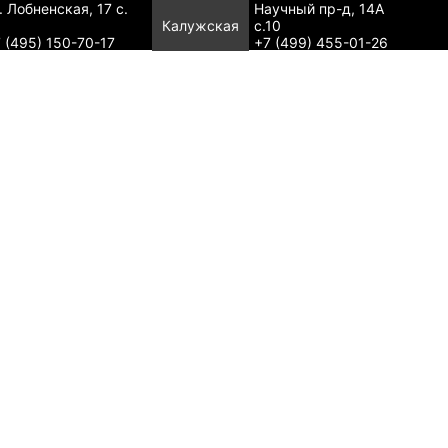
. Лобненская, 17 с.
Научный пр-д, 14А
Калужская
с.10
 (495) 150-70-17
+7 (499) 455-01-26