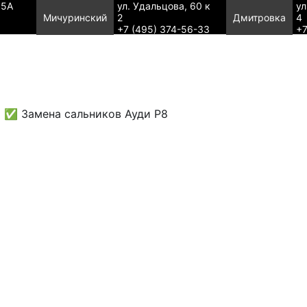
95А
ул. Удальцова, 60 к
ул
Мичуринский
2
Дмитровка
4
+7 (495) 374-56-33
+7
✅ Замена сальников Ауди Р8