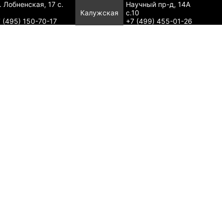
. Лобненская, 17 с.
Научный пр-д, 14А
Калужская
с.10
 (495) 150-70-17
+7 (499) 455-01-26