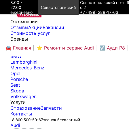
8:00 -
Севастопольский пр-т, 
22:00
Севастопольский
с.2
ежедневно
+7 (499) 288-17-63
O компании
Отзывы
Акции
Вакансии
Cтоимость услуг
Бренды
Audi
🚘 Главная
|
⭐ Ремонт и сервис Audi
|
☑️ Ауди Р8
|
Bentley
BMW
Lamborghini
Mercedes-Benz
Opel
Porsche
Seat
Skoda
Volkswagen
Услуги
Страхование
Запчасти
Контакты
8 800 500-59-67
звонок бесплатный
Audi