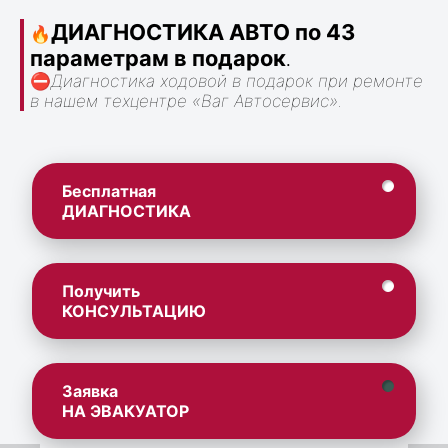
ДИАГНОСТИКА АВТО по 43
🔥
параметрам в подарок
.
⛔
Диагностика ходовой в подарок при ремонте
в нашем техцентре «Ваг Автосервис».
Бесплатная
ДИАГНОСТИКА
Получить
КОНСУЛЬТАЦИЮ
Заявка
НА ЭВАКУАТОР