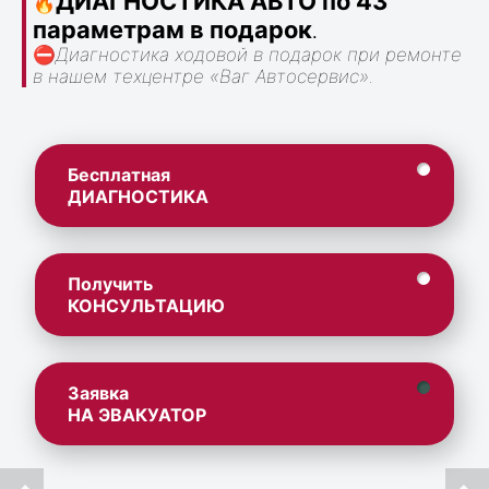
ДИАГНОСТИКА АВТО по 43
🔥
параметрам в подарок
.
⛔
Диагностика ходовой в подарок при ремонте
в нашем техцентре «Ваг Автосервис».
Бесплатная
ДИАГНОСТИКА
Получить
КОНСУЛЬТАЦИЮ
Заявка
НА ЭВАКУАТОР