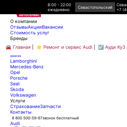
8:00 - 22:00
Севас
Севастопольский
ежедневно
+7 (4
O компании
Отзывы
Акции
Вакансии
Cтоимость услуг
Бренды
Audi
🚘 Главная
|
⭐ Ремонт и сервис Audi
|
☑️ Ауди Ку3
Bentley
BMW
Lamborghini
Mercedes-Benz
Opel
Porsche
Seat
Skoda
Volkswagen
Услуги
Страхование
Запчасти
Контакты
8 800 500-59-67
звонок бесплатный
Audi