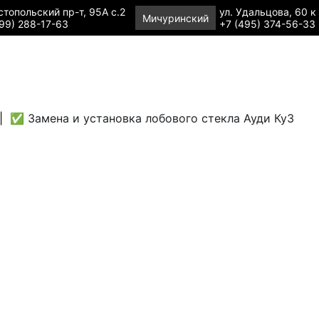
топольский пр-т, 95А с.2
ул. Удальцова, 60 к
Мичуринский
99) 288-17-63
+7 (495) 374-56-33
|
✅ Замена и установка лобового стекла Ауди Ку3