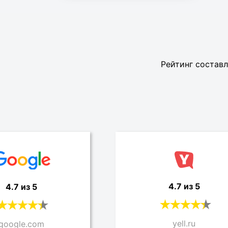
Рейтинг составл
4.7 из 5
4.7 из 5
yell.ru
google.com