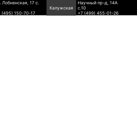
. Лобненская, 17 с.
Научный пр-д, 14А
Калужская
с.10
 (495) 150-70-17
+7 (499) 455-01-26