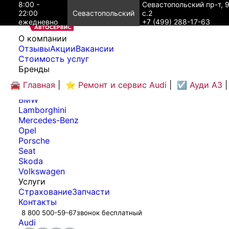
8:00 -
Севастопольский пр-т, 
22:00
Севастопольский
с.2
ежедневно
+7 (499) 288-17-63
O компании
Отзывы
Акции
Вакансии
Cтоимость услуг
Бренды
Audi
🚘 Главная
|
⭐ Ремонт и сервис Audi
|
☑️ Ауди А3
|
Bentley
BMW
Lamborghini
Mercedes-Benz
Opel
Porsche
Seat
Skoda
Volkswagen
Услуги
Страхование
Запчасти
Контакты
8 800 500-59-67
звонок бесплатный
Audi