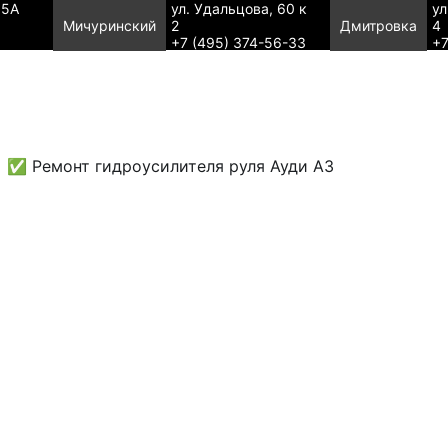
95А
ул. Удальцова, 60 к
ул
Мичуринский
2
Дмитровка
4
+7 (495) 374-56-33
+7
✅ Ремонт гидроусилителя руля Ауди А3