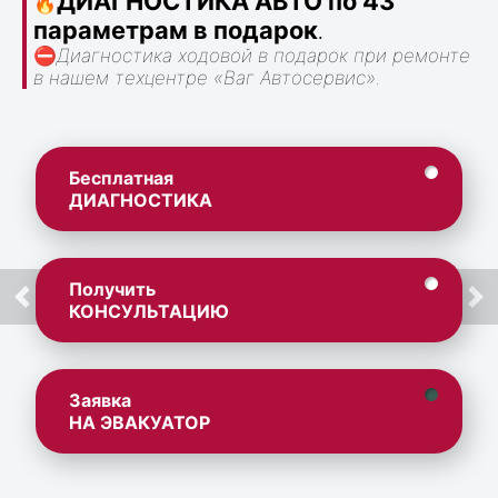
ДИАГНОСТИКА АВТО по 43
🔥
параметрам в подарок
.
⛔
Диагностика ходовой в подарок при ремонте
в нашем техцентре «Ваг Автосервис».
Бесплатная
ДИАГНОСТИКА
Получить
КОНСУЛЬТАЦИЮ
Заявка
НА ЭВАКУАТОР