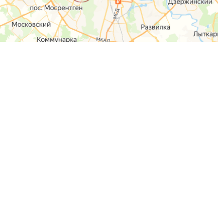
О компании
Контакты
Отзывы
Прайс на услуги
Наверх
Карта сайта
Москва,
Ремонт шкода
Севастопольский
Пр-т 95а стр 2
Ремонт Ауди
Удальцова, 60
Ремонт
корп.2
Фольксваген