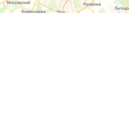
О компании
Контакты
Отзывы
Прайс на услуги
Наверх
Карта сайта
Москва,
Ремонт шкода
Севастопольский
Пр-т 95а стр 2
Ремонт Ауди
Удальцова, 60
Ремонт
корп.2
Фольксваген
ул. Лобненская
д.17 стр.4